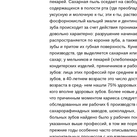
пекарей
.
Сахарная
пыль
оседает
на
свобо
содержащихся
в
полости
рта
(
где
преобла
уксусную
и
молочную
к
-
ты
;
эти
к
-
ты
,
раств
фосфорнокислый
кальций
эмали
и
дентин
зуба
происходит
за
счет
действия
проника
довольно
характерно:
разрушение
начина
распространяется
по
коронке
зуба
,
а
такж
зубы
и
притом
их
губная
поверхность
.
Куне
производств
,
где
выделяется
сахарная
или
сахар
;
у
мельников
и
пекарей
(
хлебопекар
кондитерских
изделий
,
пряничников
и
рабо
зубов:
лица
этих
профессий
при
среднем
зубов
,
в
40
-
летнем
возрасте
это
число
дост
возраста
в
сред
-
нем
нашли
75
%
здоровых
кого
вполне
здоровых
зубов
.
Более
новые
что
причинным
моментом
кариеса
следует
обследованных
им
рабочих
6
производств
сахарорафинадных
заводов
,
шоколадных
,
больных
зубов
найдено
было
у
рабочих
по
указанных
выше
профессий
,
в
том
же
поря
прежние
годы
особенно
часто
описывалис
нагноительных
процессов
с
изъязвлениям