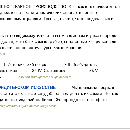
ЕБОПЕКАРНОЕ ПРОИЗВОДСТВО. X. п. как в техническом, так
адлежало, а в капиталистических странах и поныне
одственным отраслям. Тесные, низкие, часто подвальные и…
ла, по видимому, известна всем временам и у всех народов,
зделия, хотя бы и самые грубые, сплетенные из прутьев или
х низких степенях культуры. Как помещение… …
рона
Исторический очерк............... 9 II. Возбудитель
томия............ 34 IV. Статистика.................... 55 V.
3 VІ.… …
Большая медицинская энциклопедия
 КОНДИТЕРСКОМ ИСКУССТВЕ
— Мы привыкли покупать
Часто это оказывается удобнее, чем делать их самим. Но, как
итерских изделий стабилен. Это прежде всего конфеты
энциклопедия кулинарного искусства