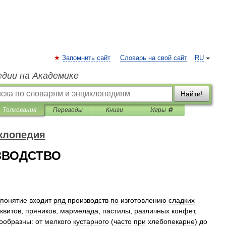
Запомнить сайт
Словарь на свой сайт
RU
едии на Академике
Найти!
Толкования
Переводы
Книги
Игры ⚽
клопедия
ЗВОДСТВО
понятие
входит
ряд
производств
по
изготовлению
сладких
квитов
,
пряников
,
мармелада
,
пастилы
,
различных
конфет
,
ообразны:
от
мелкого
кустарного
(
часто
при
хлебопекарне
)
до