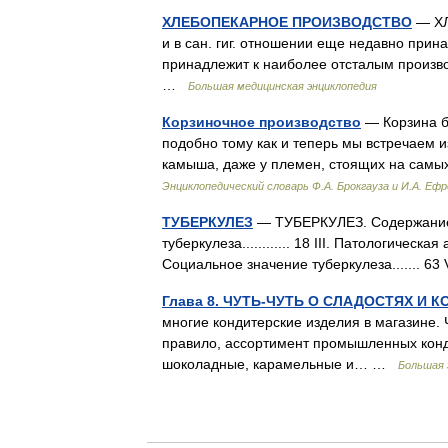
ХЛЕБОПЕКАРНОЕ ПРОИЗВОДСТВО
— ХЛ
и в сан. гиг. отношении еще недавно прин
принадлежит к наиболее отсталым произв
…
Большая медицинская энциклопедия
Корзиночное производство
— Корзина бы
подобно тому как и теперь мы встречаем и
камыша, даже у племен, стоящих на самы
Энциклопедический словарь Ф.А. Брокгауза и И.А. Еф
ТУБЕРКУЛЕЗ
— ТУБЕРКУЛЕЗ. Содержание: I. 
туберкулеза............ 18 III. Патологическая ана
Социальное значение туберкулеза....... 6
Глава 8. ЧУТЬ-ЧУТЬ О СЛАДОСТЯХ И
многие кондитерские изделия в магазине. 
правило, ассортимент промышленных конд
шоколадные, карамельные и… …
Большая 