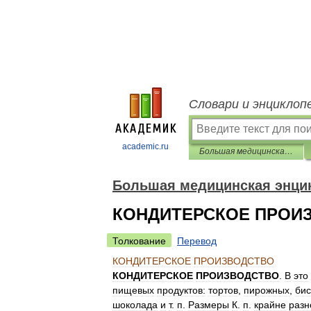
Словари и энциклоп
academic.ru
Большая медицинская энциклопедия
Большая медицинская энци
КОНДИТЕРСКОЕ ПРОИ
Толкование
Перевод
КОНДИТЕРСКОЕ
ПРОИЗВОДСТВО
КОНДИТЕРСКОЕ
ПРОИЗВОДСТВО
.
В
это
пищевых
продуктов:
тортов
,
пирожных
,
бис
шоколада
и
т
.
п
.
Размеры
К
.
п
.
крайне
разн