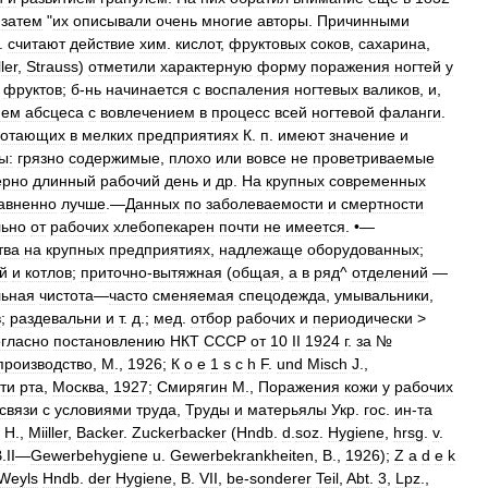
;
затем
"
их
описывали
очень
многие
авторы
.
Причинными
.
считают
действие
хим
.
кислот
,
фруктовых
соков
,
сахарина
,
ler
,
Strauss
)
отметили
характерную
форму
поражения
ногтей
у
фруктов
;
б
-
нь
начинается
с
воспаления
ногтевых
валиков
,
и
,
ием
абсцеса
с
вовлечением
в
процесс
всей
ногтевой
фаланги
.
ботающих
в
мелких
предприятиях
К
.
п
.
имеют
значение
и
ы:
грязно
содержимые
,
плохо
или
вовсе
не
проветриваемые
ерно
длинный
рабочий
день
и
др
.
На
крупных
современных
авненно
лучше
.—
Данных
по
заболеваемости
и
смертности
льно
от
рабочих
хлебопекарен
почти
не
имеется
. •—
тва
на
крупных
предприятиях
,
надлежаще
оборудованных
;
й
и
котлов
;
приточно
-
вытяжная
(
общая
,
а
в
ряд
^
отделений
—
льная
чистота
—
часто
сменяемая
спецодежда
,
умывальники
,
в
;
раздевальни
и
т
.
д
.;
мед
.
отбор
рабочих
и
периодически
>
огласно
постановлению
НКТ
СССР
от
10
II
1924
г
.
за
№
производство
,
М
.,
1926
;
К
о
е
1
s
с
h
F
.
und
Misch
J
.,
ти
рта
,
Москва
,
1927
;
Смирягин
М
.,
Поражения
кожи
у
рабочих
связи
с
условиями
труда
,
Труды
и
матерьялы
Укр
.
гос
.
ин
-
та
Н
.,
Miiller
,
Backer
.
Zuckerbacker
(
Hndb
.
d
.
soz
.
Hygiene
,
hrsg
.
v
.
B
.
II
—
Gewerbehygiene
u
.
Gewerbekrankheiten
,
В
.,
1926
);
Z
a
d
e
k
Weyls
Hndb
.
der
Hygiene
,
B
.
VII
,
be
-
sonderer
Teil
,
Abt
.
3
,
Lpz
.,