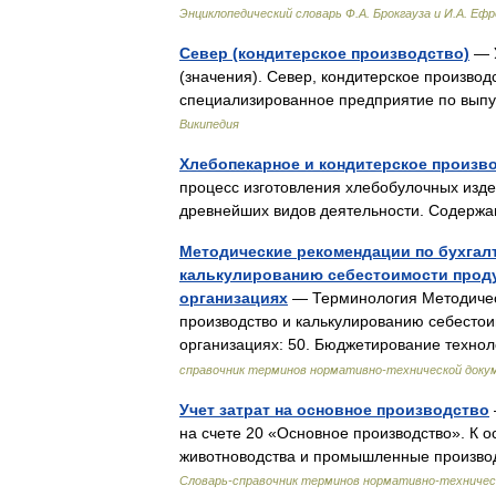
Энциклопедический словарь Ф.А. Брокгауза и И.А. Еф
Север (кондитерское производство)
— У
(значения). Север, кондитерское производ
специализированное предприятие по выпу
Википедия
Хлебопекарное и кондитерское произв
процесс изготовления хлебобулочных изде
древнейших видов деятельности. Содерж
Методические рекомендации по бухгалт
калькулированию себестоимости продук
организациях
— Терминология Методическ
производство и калькулированию себестоим
организациях: 50. Бюджетирование техн
справочник терминов нормативно-технической доку
Учет затрат на основное производство
на счете 20 «Основное производство». К о
животноводства и промышленные произво
Словарь-справочник терминов нормативно-техничес