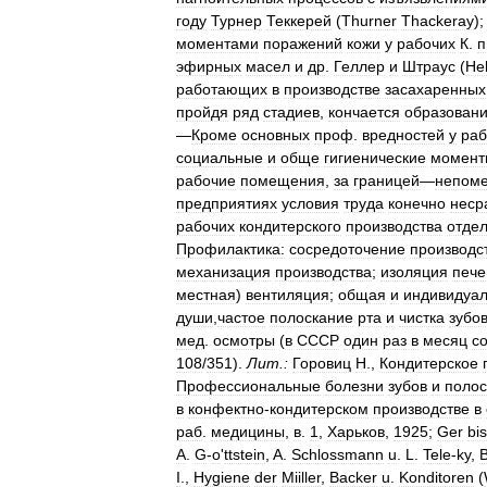
году
Турнер
Теккерей
(
Thurner
Thackeray
)
моментами
поражений
кожи
у
рабочих
К
.
п
эфирных
масел
и
др
.
Геллер
и
Штраус
(
Hel
работающих
в
производстве
засахаренных
пройдя
ряд
стадиев
,
кончается
образован
—
Кроме
основных
проф
.
вредностей
у
ра
социальные
и
обще
гигиенические
момент
рабочие
помещения
,
за
границей
—
непом
предприятиях
условия
труда
конечно
неср
рабочих
кондитерского
производства
отде
Профилактика:
сосредоточение
производс
механизация
производства
;
изоляция
пече
местная
)
вентиляция
;
общая
и
индивидуа
души
,
частое
полоскание
рта
и
чистка
зубо
мед
.
осмотры
(
в
СССР
один
раз
в
месяц
с
108
/
351
).
Лит
.
:
Горовиц
Н
.,
Кондитерское
Профессиональные
болезни
зубов
и
полос
в
конфектно
-
кондитерском
производстве
в
раб
.
медицины
,
в
.
1
,
Харьков
,
1925
;
Ger
bis
A
.
G
-
o
'
ttstein
,
A
.
Schlossmann
u
.
L
.
Tele
-
ky
,
I
.,
Hygiene
der
Miiller
,
Backer
u
.
Konditoren
(