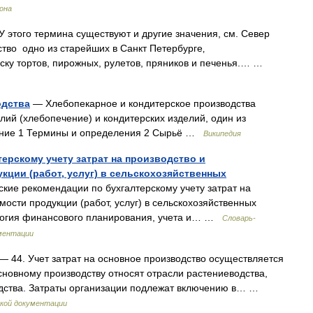
рона
 этого термина существуют и другие значения, см. Север
ство одно из старейших в Санкт Петербурге‚
ску тортов, пирожных, рулетов, пряников и печенья.… …
одства
— Хлебопекарное и кондитерское производства
лий (хлебопечение) и кондитерских изделий, один из
ание 1 Термины и определения 2 Сырьё …
Википедия
ерскому учету затрат на производство и
ции (работ, услуг) в сельскохозяйственных
ие рекомендации по бухгалтерскому учету затрат на
ости продукции (работ, услуг) в сельскохозяйственных
ология финансового планирования, учета и… …
Словарь-
ментации
— 44. Учет затрат на основное производство осуществляется
сновному производству относят отрасли растениеводства,
дства. Затраты организации подлежат включению в… …
кой документации