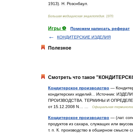
1913
).
H
.
Розснбаул
.
Большая
медицинская
энциклопедия
.
1970
.
Игры ⚽
Поможем написать реферат
КОНДИТЕРСКИЕ ИЗДЕЛИЯ
Полезное
Смотреть что такое "КОНДИТЕРСК
Кондитерское производство
— Кондитер
кондитерских изделий... Источник: И
ПРОИЗВОДСТВА. ТЕРМИНЫ И ОПРЕДЕЛЕНИЯ.
от 15.12.2008 N… …
Официальная терминоло
Кондитерское производство
— (лат. con
продуктов из сахара, служащих или вкусо
т. п. К. производство в обширном смысле