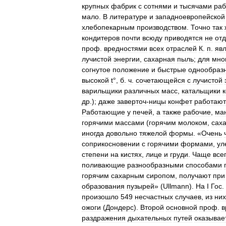
крупных
фабрик
с
сотнями
и
тысячами
раб
мало
.
В
литературе
и
западноевропейской
хлебопекарным
производством
.
Точно
так
кондитеров
почти
всюду
приводятся
не
от
проф
.
вредностями
всех
отраслей
К
.
п
.
яв
лучистой
энергии
,
сахарная
пыль
;
для
мно
согнутое
положение
и
быстрые
однообраз
высокой
t
°,
б
.
ч
.
сочетающейся
с
лучистой
варильщики
различных
масс
,
катальщики
др
.);
даже
заверточ
-
ницы
конфет
работают
Работающие
у
печей
,
а
также
рабочие
,
ма
горячими
массами
(
горячим
молоком
,
сах
иногда
довольно
тяжелой
формы
. «
Очень
соприкосновении
с
горячими
формами
,
ул
степени
на
кистях
,
лице
и
груди
.
Чаще
все
поливающие
разнообразными
способами
горячим
сахарным
сиропом
,
получают
при
образования
пузырей
» (
Ullmann
).
На
I
Гос
.
произошло
549
несчастных
случаев
,
из
них
ожоги
(
Дондерс
).
Второй
основной
проф
.
в
раздражения
дыхательных
путей
оказывае