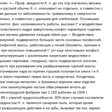
очих
. •—
Проф
.
вредности
К
.
п
.
до
сих
пор
изучались
весьма
-
и
русской
обычно
К
.
п
.
описывают
не
отдельно
,
а
совместно
с
же
данные
по
заболеваемости
,
травматизму
и
смертности
дельно
,
а
совместно
с
данными
для
хлебопеков
.
Основными
ляются:
физ
.
напряженность
работы
,
высокая
t
°
и
воздействие
гочисленного
кадра
заверточниц
конфет
характерно
сидячее
ные
мелкие
движения
пальцев
обеих
рук
.—
Воздействию
энергией
,
подвергается
большое
число
основных
профессий:
конфетной
массы
,
работающие
у
печей
(
бисквиты
,
пряники
и
при
несколько
повышенной
t
° (
от
еще
неостывших
конфет
).
нипулирующие
с
различными
нагретыми
жидкостями
и
арными
сиропами
,
глазурью
),
часто
подвергаются
олсогам
,
часто
при
разливании
или
разбрызгивании
горячей
массы
,
етучивании
пара
из
горячих
горшков
получаются
ожоги
I
и
II
го
ожоги
поражают
левую
кисть
и
предплечье
.
Кондитеры
,
при
помощи
металлич
.
и
бумажных
воронок
свои
изделия
этих
манипуляциях
частые
обва
-
ривания
вплоть
до
ленинградской
фабрике
при
1
.
150
рабочих
за
1926
г
.
88
с
утратой
трудоспособности
;
30
%
всех
случаев
составляли
редностью
К
.
п
.
является
сахарная
пыль
,
которая
кроме
т
разрушающее
действие
и
на
зубы
,
вызывая
так
наз
.
кариес