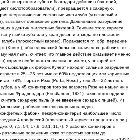
дной
поверхности
зубов
и
благодаря
действию
бактерий
,
дают
кислотообразователи
),
превращается
в
сахарную
,
оряя
неорганические
составные
части
зуба
(
углекислый
и
а
),
вызывают
обнажение
дентина
.
Дальнейшее
разрушение
ющих
в
дентин
гнилостных
бактерий
.
Течение
этого
кариеса
ется
-
у
шейки
зуба
или
у
края
десен
и
отсюда
по
плоскости
е
вглубь
(
плоскостный
кариес
).
Поражаются
гл
.
обр
.
передние
рт
(
Kunert
),
обследовавший
большое
количество
рабочих
тех
мучная
пыль
,
считает
,
что
главное
действие
оказывает
именно
ен
)
кариес
особенного
значения
не
имеет
,
у
пекарей
же
чих
шоколадных
фабрик
Кунерт
находил
сильные
разрушения
возрасте
в
25
—
26
лет
имеют
60
%
недостающих
или
кариозных
игает
79
%.
Порта
и
Резе
(
Porta
,
Rose
)
у
лиц
20
—
22
-
летнего
зубов
,
а
у
45
кондитеров
того
же
возраста
Резе
не
нашел
ни
у
данные
Фридлендера
(
Friedlander
;
1921
)
также
подтвердили
,
считать
сахарную
пыль
(
а
не
введение
сахара
с
пищей
).
Из
(
мельники
,
рабочие
свеклосахарных
заводов
,
конфетных
фабрик
,
пекаря
-
кондитеры
)
наибольшее
число
следних
4
профессий
(
плоскостный
кариес
в
процентах
у
лиц
дке:
0
;
7
,
3
;
54
;
17
,
8
;
18
,
1
;
11
,
7
).
У
рабочих
кондитеров
в
ь
различные
поражения
кожи
от
простых
эритем
до
и
и
развитием
гранулем
.
На
них
обратил
внимание
еще
в
1832